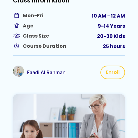
Class Information
Mon-Fri
10 AM - 12 AM
Age
9-14 Years
Class Size
20-30 Kids
Course Duration
25 hours
Enroll
Faadi Al Rahman